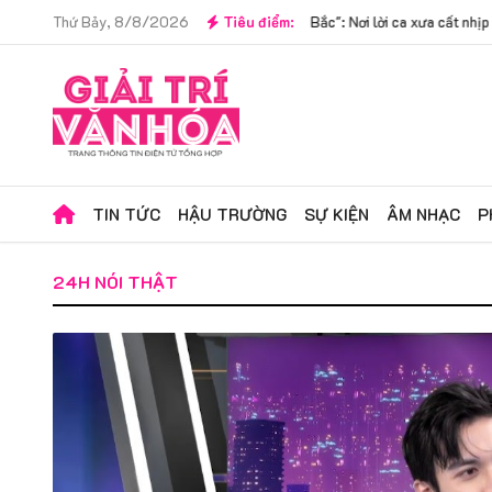
uan họ "Nhịp Phách Kinh Bắc": Nơi lời ca xưa cất nhịp cùng thế hệ mới
Thứ Bảy, 8/8/2026
Tiêu điểm:
|
Khôn
TIN TỨC
HẬU TRƯỜNG
SỰ KIỆN
ÂM NHẠC
P
24H NÓI THẬT