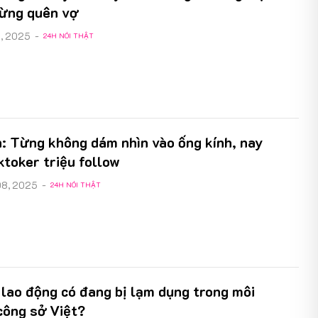
ừng quên vợ
1, 2025
-
24H NÓI THẬT
: Từng không dám nhìn vào ống kính, nay
ktoker triệu follow
08, 2025
-
24H NÓI THẬT
 lao động có đang bị lạm dụng trong môi
công sở Việt?