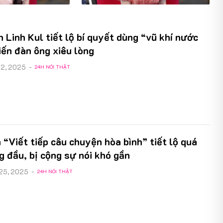
 quả tâm sinh lý
mạng xã hội, con cái càng tò
ước vào tình yêu
mò
n Linh Kul tiết lộ bí quyết dùng “vũ khí nước
ến đàn ông xiêu lòng
02, 2025
-
24H NÓI THẬT
 “Viết tiếp câu chuyện hòa bình” tiết lộ quá
 đầu, bị cộng sự nói khó gần
 25, 2025
-
24H NÓI THẬT