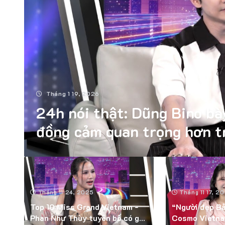
Tháng 1 19, 2026
24h nói thật: Dũng Bino bà
đồng cảm quan trọng hơn 
Tháng 11 24, 2025
Tháng 11 17, 2
Top 10 Miss Grand Vietnam -
“Người đẹp Bả
Phan Như Thùy tuyên bố có gia
Cosmo Vietna