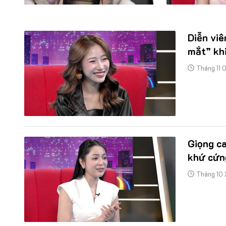
đình “chống lưng”, không cho
nhấn mạnh hậu
cơ hội tiết kiệm
khi giới trẻ b
Diễn viê
mắt” khi
Tháng 11 
Giọng ca
khứ cứng
Tháng 10