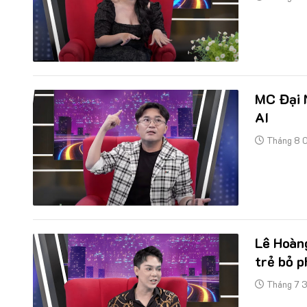
MC Đại 
AI
Tháng 8 
Lê Hoàng
trẻ bỏ p
Tháng 7 