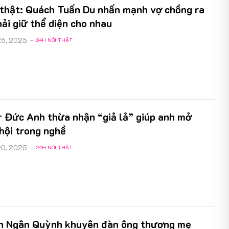
 thật: Quách Tuấn Du nhấn mạnh vợ chồng ra
hải giữ thể diện cho nhau
25, 2025
-
24H NÓI THẬT
r Đức Anh thừa nhận “giả lả” giúp anh mở
hội trong nghề
20, 2025
-
24H NÓI THẬT
ên Ngân Quỳnh khuyên đàn ông thương mẹ