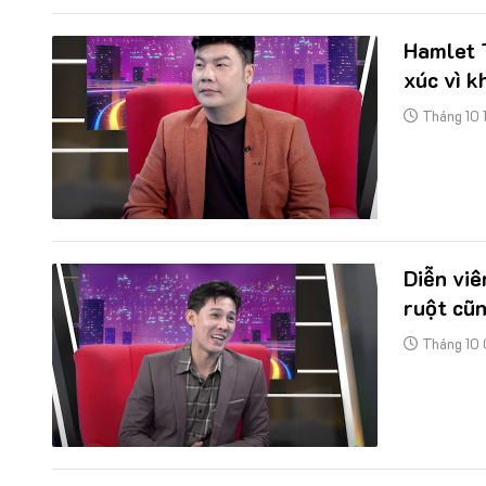
Hamlet 
xúc vì k
Tháng 10 
Diễn vi
ruột cũn
Tháng 10