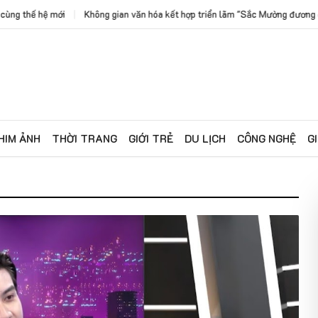
g gian văn hóa kết hợp triển lãm "Sắc Mường đương đại": Hành trình lan tỏa sử
HIM ẢNH
THỜI TRANG
GIỚI TRẺ
DU LỊCH
CÔNG NGHỆ
G