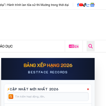
 thi Mường trong thời đại số
|
Scoby Cycle: Chính thức mở đơn đăng ký wo
IÁO DỤC
EN
BẢNG XẾP HẠNG 2026
BESTFACE RECORDS
⚡
CẬP NHẬT MỚI NHẤT 2026