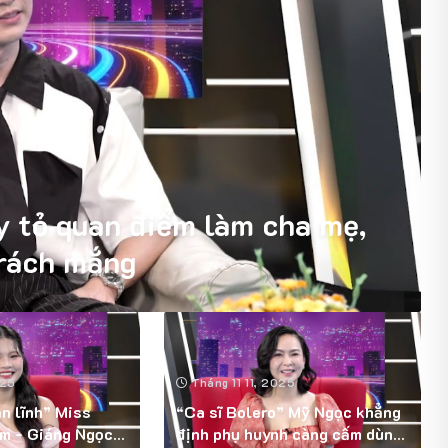
y tỏ quan điểm làm cha mẹ,
trách mắng
025
Tháng 11 11, 2025
n lĩnh” Miss
“Ca sĩ Bolero” Mỹ Ngọc khẳng
m - Giáng Ngọc
định phụ huynh càng cấm dùng