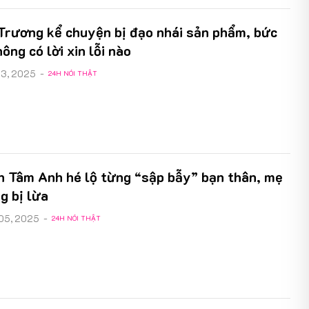
Trương kể chuyện bị đạo nhái sản phẩm, bức
hông có lời xin lỗi nào
13, 2025
-
24H NÓI THẬT
ên Tâm Anh hé lộ từng “sập bẫy” bạn thân, mẹ
g bị lừa
 05, 2025
-
24H NÓI THẬT