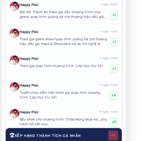
Happy Poli
1 ngày trước
Mời MC Thành An tham gia dẫn chương trình chơi
+1
game, quay hình quảng bá cho thương hiệu dầu gội
Head & Shoulders
Happy Poli
1 ngày trước
Tham gia game show/quay hình quảng bá cho thương
+1
hiệu dầu gội Head & Shoulders với vai trò nghệ sĩ.
Happy Poli
3 ngày trước
Tham gia quay hình chương trình "Lớp Học Vui Vẻ".
+1
Happy Poli
3 ngày trước
Tuyển chọn diễn viên tham gia quay hình chương
+3
trình "Lớp Học Vui Vẻ".
Happy Poli
4 ngày trước
Bầu show cho chương trình "Chào Mừng Mùa Hạ", phụ
+3
trách 05 tiết mục.
🏆
XẾP HẠNG THÀNH TÍCH CÁ NHÂN
LIVE
GaBi Bảo Uyên
6 ngày trước