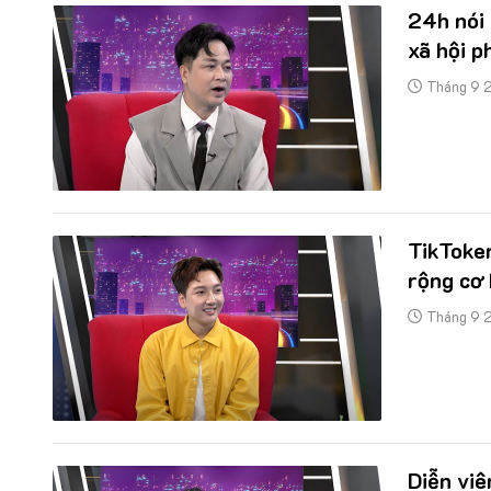
24h nói
xã hội p
Tháng 9 
TikToke
rộng cơ 
Tháng 9 
Diễn vi