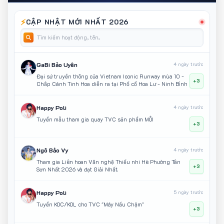
⚡
CẬP NHẬT MỚI NHẤT 2026
GaBi Bảo Uyên
4 ngày trước
Đại sứ truyền thông của Vietnam Iconic Runway mùa 10 -
+3
Chắp Cánh Tinh Hoa diễn ra tại Phố cổ Hoa Lư - Ninh Bình
Happy Poli
4 ngày trước
Tuyển mẫu tham gia quay TVC sản phẩm MÔI
+3
Ngô Bảo Vy
4 ngày trước
Tham gia Liên hoan Văn nghệ Thiếu nhi Hè Phường Tân
+3
Sơn Nhất 2026 và đạt Giải Nhất.
Happy Poli
5 ngày trước
Tuyển KOC/KOL cho TVC "Máy Nấu Chậm"
+3