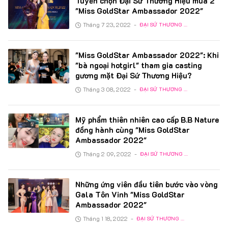
Tuyển chọn Đại Sứ Thương Hiệu mùa 2
"Miss GoldStar Ambassador 2022"
Tháng 7 23, 2022
-
ĐẠI SỨ THƯƠNG HIỆU
"Miss GoldStar Ambassador 2022": Khi
"bà ngoại hotgirl" tham gia casting
gương mặt Đại Sứ Thương Hiệu?
Tháng 3 08, 2022
-
ĐẠI SỨ THƯƠNG HIỆU
Mỹ phẩm thiên nhiên cao cấp B.B Nature
đồng hành cùng "Miss GoldStar
Ambassador 2022"
Tháng 2 09, 2022
-
ĐẠI SỨ THƯƠNG HIỆU
Những ứng viên đầu tiên bước vào vòng
Gala Tôn Vinh "Miss GoldStar
Ambassador 2022"
Tháng 1 18, 2022
-
ĐẠI SỨ THƯƠNG HIỆU