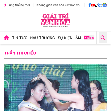
 hệ mới
|
Không gian văn hóa kết hợp triển lãm "Sắc Mường đương đại": Hành 
TIN TỨC
HẬU TRƯỜNG
SỰ KIỆN
ÂM NHẠC
PHIM ẢN
EN
TRẦN THỊ CHIỀU