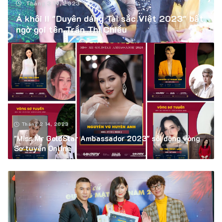
Tháng 3 19, 2023
Á khôi II "Duyên dáng Tài sắc Việt 2023" bất
ngờ gọi tên Trần Thị Chiều
Tháng 2 14, 2023
"Miss Mr GoldStar Ambassador 2023" sôi động vòng
Sơ tuyển Online