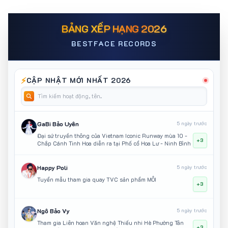
BẢNG XẾP HẠNG 2026
BESTFACE RECORDS
⚡
CẬP NHẬT MỚI NHẤT 2026
GaBi Bảo Uyên
5 ngày trước
Đại sứ truyền thông của Vietnam Iconic Runway mùa 10 -
+3
Chắp Cánh Tinh Hoa diễn ra tại Phố cổ Hoa Lư - Ninh Bình
Happy Poli
5 ngày trước
Tuyển mẫu tham gia quay TVC sản phẩm MÔI
+3
Ngô Bảo Vy
5 ngày trước
Tham gia Liên hoan Văn nghệ Thiếu nhi Hè Phường Tân
+3