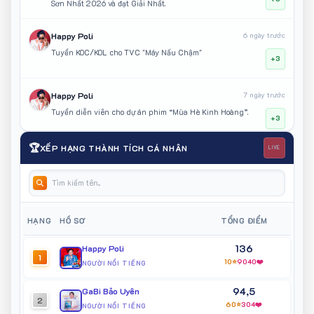
Sơn Nhất 2026 và đạt Giải Nhất.
Happy Poli
6 ngày trước
Tuyển KOC/KOL cho TVC "Máy Nấu Chậm"
+3
Happy Poli
7 ngày trước
Tuyển diễn viên cho dự án phim “Mùa Hè Kinh Hoàng”.
+3
🏆
XẾP HẠNG THÀNH TÍCH CÁ NHÂN
LIVE
Happy Poli
7 ngày trước
Tham gia ghi hình dự án phim “Người Hẻm Sài Gòn”.
+3
Happy Poli
7 ngày trước
HẠNG
HỒ SƠ
TỔNG ĐIỂM
Khách mời KOC/KOL sự kiện triển lãm Nghệ Thuật Đời Sống
+1
136
Happy Poli
1
10⭐
9040❤️
NGƯỜI NỔI TIẾNG
Ngô Bảo Vy
7 ngày trước
94,5
Trình diễn tại Unboxing Day 2026 nhãn hàng mỹ phẩm
GaBi Bảo Uyên
+1
2
SMD2BOX
60⭐
304❤️
NGƯỜI NỔI TIẾNG