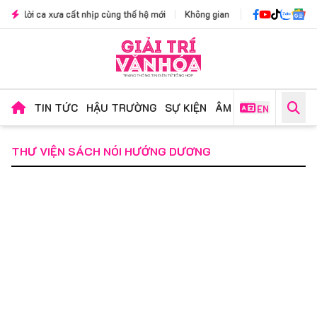
 ca xưa cất nhịp cùng thế hệ mới
|
Không gian văn hóa kết hợp triển lãm "Sắc
TIN TỨC
HẬU TRƯỜNG
SỰ KIỆN
ÂM NHẠC
PHIM ẢN
EN
THƯ VIỆN SÁCH NÓI HƯỚNG DƯƠNG