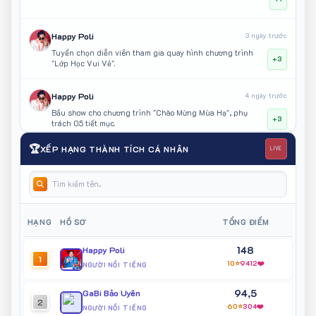
Happy Poli
3 ngày trước
Tuyển chọn diễn viên tham gia quay hình chương trình
+3
"Lớp Học Vui Vẻ".
Happy Poli
4 ngày trước
Bầu show cho chương trình "Chào Mừng Mùa Hạ", phụ
+3
trách 05 tiết mục.
🏆
XẾP HẠNG THÀNH TÍCH CÁ NHÂN
LIVE
GaBi Bảo Uyên
6 ngày trước
Đại sứ truyền thông của Vietnam Iconic Runway mùa 10 -
+3
Chắp Cánh Tinh Hoa diễn ra tại Phố cổ Hoa Lư - Ninh Bình
Happy Poli
6 ngày trước
HẠNG
HỒ SƠ
TỔNG ĐIỂM
Tuyển mẫu tham gia quay TVC sản phẩm MÔI
+3
148
Happy Poli
1
10⭐
9412❤️
NGƯỜI NỔI TIẾNG
Ngô Bảo Vy
6 ngày trước
94,5
Tham gia Liên hoan Văn nghệ Thiếu nhi Hè Phường Tân
GaBi Bảo Uyên
+3
2
Sơn Nhất 2026 và đạt Giải Nhất.
60⭐
304❤️
NGƯỜI NỔI TIẾNG