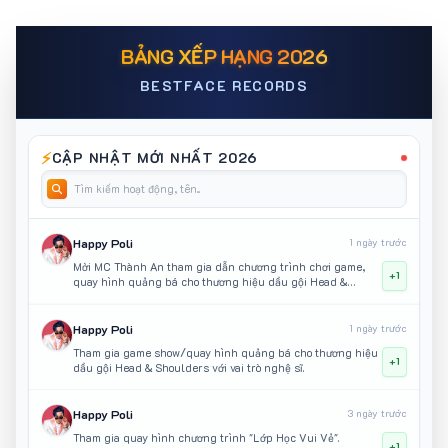
BẢNG XẾP HẠNG 2026
BESTFACE RECORDS
⚡
CẬP NHẬT MỚI NHẤT 2026
Happy Poli
1 ngày trước
Mời MC Thành An tham gia dẫn chương trình chơi game,
+1
quay hình quảng bá cho thương hiệu dầu gội Head &
Shoulders
Happy Poli
1 ngày trước
Tham gia game show/quay hình quảng bá cho thương hiệu
+1
dầu gội Head & Shoulders với vai trò nghệ sĩ.
Happy Poli
3 ngày trước
Tham gia quay hình chương trình "Lớp Học Vui Vẻ".
+1