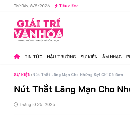
Thứ Bảy, 8/8/2026
Tiêu điểm:
TIN TỨC
HẬU TRƯỜNG
SỰ KIỆN
ÂM NHẠC
P
SỰ KIỆN
Nút Thắt Lãng Mạn Cho Những Sợi Chỉ Cô Đơn
Nút Thắt Lãng Mạn Cho Nh
Tháng 10 25, 2025