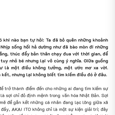
có khi nào bạn tự hỏi: Ta đã bỏ quên những khoảnh
? Nhịp sống hối hả dường như đã bào mòn đi những
gắng, thúc đẩy bản thân chạy đua với thời gian, để
tuy nhỏ bé nhưng lại vô cùng ý nghĩa. Giữa guồng
ư là một điều không tưởng, một ước mơ xa vời.
kết, nhưng lại không biết tìm kiếm điều đó ở đâu.
để trở thành điểm đến cho những ai đang tìm kiếm sự
i là sợi chỉ đỏ định mệnh trong văn hóa Nhật Bản. Sợi
 mẽ để gắn kết những cá nhân đang lạc lõng giữa xã
đấy, AKAI ITO không chỉ là một sự kiện giải trí; đây