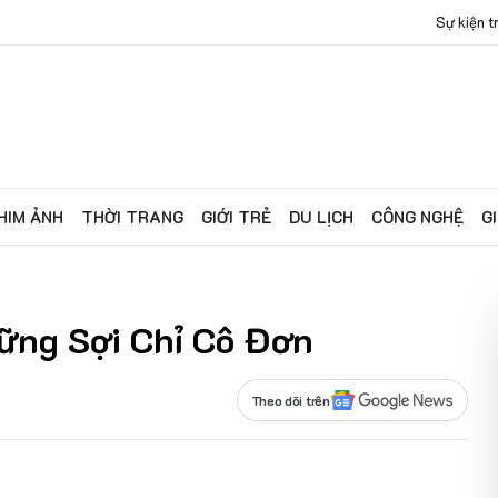
Sự kiện trải nghiệm và giao lưu hát Quan 
HIM ẢNH
THỜI TRANG
GIỚI TRẺ
DU LỊCH
CÔNG NGHỆ
G
ững Sợi Chỉ Cô Đơn
Theo dõi trên