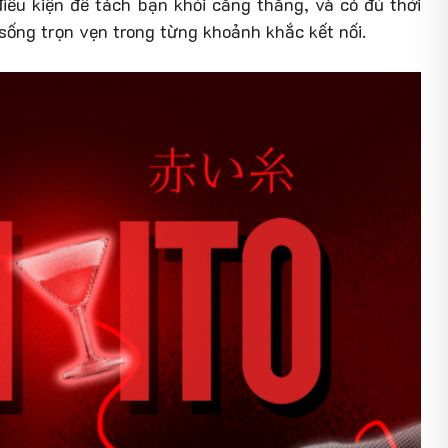
điều kiện để tách bạn khỏi căng thẳng, và có đủ thời
sống trọn vẹn trong từng khoảnh khắc kết nối.