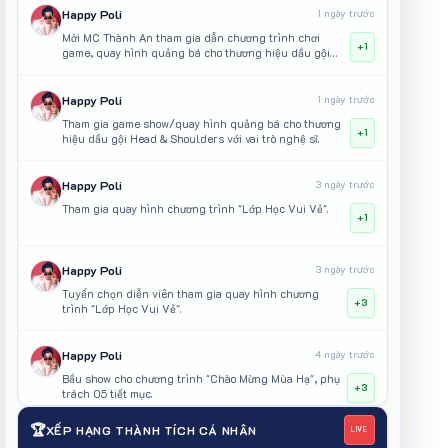
Happy Poli
1 ngày trước
Mời MC Thành An tham gia dẫn chương trình chơi
+1
game, quay hình quảng bá cho thương hiệu dầu gội
Head & Shoulders
Happy Poli
1 ngày trước
Tham gia game show/quay hình quảng bá cho thương
+1
hiệu dầu gội Head & Shoulders với vai trò nghệ sĩ.
Happy Poli
3 ngày trước
Tham gia quay hình chương trình "Lớp Học Vui Vẻ".
+1
Happy Poli
3 ngày trước
Tuyển chọn diễn viên tham gia quay hình chương
+3
trình "Lớp Học Vui Vẻ".
Happy Poli
4 ngày trước
Bầu show cho chương trình "Chào Mừng Mùa Hạ", phụ
+3
trách 05 tiết mục.
🏆
XẾP HẠNG THÀNH TÍCH CÁ NHÂN
LIVE
GaBi Bảo Uyên
6 ngày trước