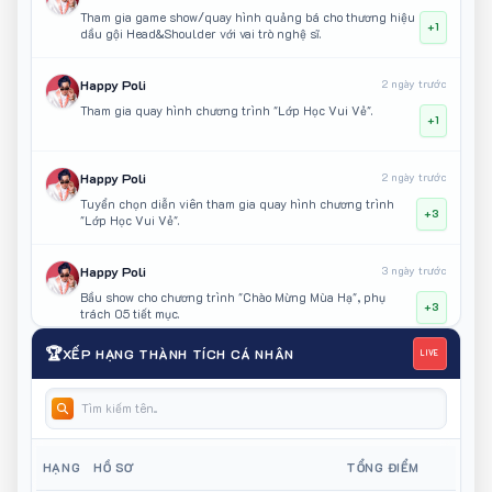
Tham gia game show/quay hình quảng bá cho thương hiệu
+1
dầu gội Head&Shoulder với vai trò nghệ sĩ.
Happy Poli
2 ngày trước
Tham gia quay hình chương trình "Lớp Học Vui Vẻ".
+1
Happy Poli
2 ngày trước
Tuyển chọn diễn viên tham gia quay hình chương trình
+3
"Lớp Học Vui Vẻ".
Happy Poli
3 ngày trước
Bầu show cho chương trình "Chào Mừng Mùa Hạ", phụ
+3
trách 05 tiết mục.
🏆
XẾP HẠNG THÀNH TÍCH CÁ NHÂN
LIVE
GaBi Bảo Uyên
5 ngày trước
Đại sứ truyền thông của Vietnam Iconic Runway mùa 10 -
+3
Chắp Cánh Tinh Hoa diễn ra tại Phố cổ Hoa Lư - Ninh Bình
Happy Poli
5 ngày trước
HẠNG
HỒ SƠ
TỔNG ĐIỂM
Tuyển mẫu tham gia quay TVC sản phẩm MÔI