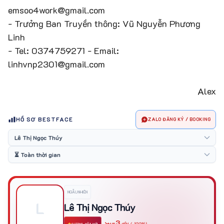
emsoo4work@gmail.com
- Trưởng Ban Truyền thông: Vũ Nguyễn Phương
Linh
- Tel: 0374759271 - Email:
linhvnp2301@gmail.com
Alex
HỒ SƠ BESTFACE
ZALO ĐĂNG KÝ / BOOKING
NGẪU NHIÊN
L
Lê Thị Ngọc Thúy
-3
(-100%)