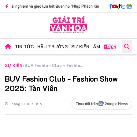
ưu hát Quan họ "Nhịp Phách Kinh Bắc": Nơi lời ca xưa cất nhịp cùng thế hệ mới
TIN TỨC
HẬU TRƯỜNG
SỰ KIỆN
ÂM NHẠC
PHIM ẢN
EN
SỰ KIỆN
BUV Fashion Club - Fashion Show 2025: Tàn Viên
BUV Fashion Club - Fashion Show
2025: Tàn Viên
Tháng 10 08, 2025
Theo dõi trên