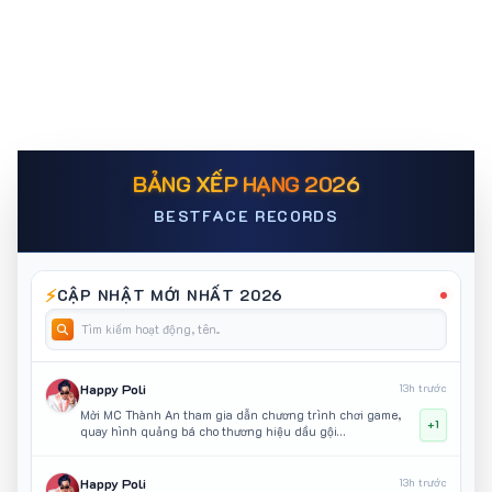
BẢNG XẾP HẠNG 2026
BESTFACE RECORDS
⚡
CẬP NHẬT MỚI NHẤT 2026
Happy Poli
13h trước
Mời MC Thành An tham gia dẫn chương trình chơi game,
+1
quay hình quảng bá cho thương hiệu dầu gội
Head&Shoulder
Happy Poli
13h trước