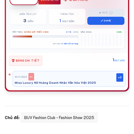
ĐIỂM
GƯƠNG MẶT MỚI
❤️ VOTE
0
ĐIỂM TÍCH LŨY
THÀNH TÍCH
3
1
🔗 SHARE
ĐIỂM
HOẠT ĐỘNG
TIẾP THEO:
GƯƠNG MẶT TRIỂN VỌNG
3 / 10
(30%)
NĂM 2026
0 điểm
Cần thêm
+7 điểm để lên Hạng
1
🏆 BẢNG CHI TIẾT
HOẠT ĐỘNG
18/11/2025
+3
MỚI
Miss Luxury Nữ Hoàng Doanh Nhân Văn Hóa Việt 2025
Chủ đề:
BUV Fashion Club - Fashion Show 2025