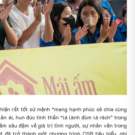
c hiện rất tốt sứ mệnh “mang hạnh phúc sẻ chia cùng
ân ái, hun đúc tinh thần “lá lành đùm lá rách” trong
 âm sâu đậm về giá trị tình người, sự nhân văn trong
ệt đã trở thành một chương trình CSR tiêu biểu, ghi