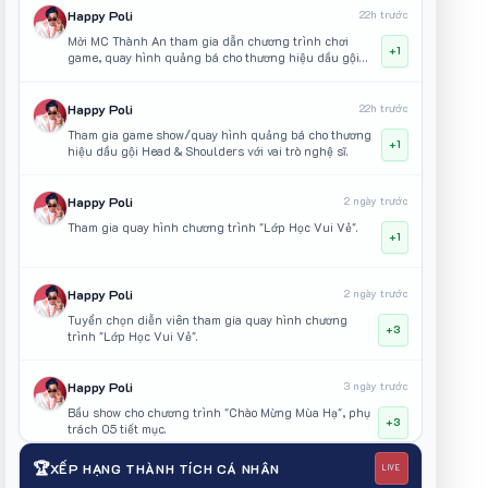
Happy Poli
22h trước
Mời MC Thành An tham gia dẫn chương trình chơi
+1
game, quay hình quảng bá cho thương hiệu dầu gội
Head & Shoulders
Happy Poli
22h trước
Tham gia game show/quay hình quảng bá cho thương
+1
hiệu dầu gội Head & Shoulders với vai trò nghệ sĩ.
Happy Poli
2 ngày trước
Tham gia quay hình chương trình "Lớp Học Vui Vẻ".
+1
Happy Poli
2 ngày trước
Tuyển chọn diễn viên tham gia quay hình chương
+3
trình "Lớp Học Vui Vẻ".
Happy Poli
3 ngày trước
Bầu show cho chương trình "Chào Mừng Mùa Hạ", phụ
+3
trách 05 tiết mục.
🏆
XẾP HẠNG THÀNH TÍCH CÁ NHÂN
LIVE
GaBi Bảo Uyên
5 ngày trước