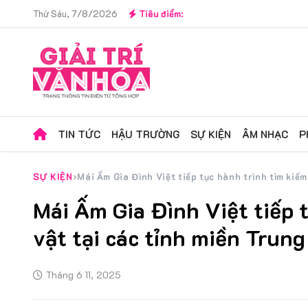
Thứ Sáu, 7/8/2026
Tiêu điểm:
TIN TỨC
HẬU TRƯỜNG
SỰ KIỆN
ÂM NHẠC
P
SỰ KIỆN
Mái Ấm Gia Đình Việt tiếp tục hành trình tìm kiếm
Mái Ấm Gia Đình Việt tiếp 
vật tại các tỉnh miền Trung
Tháng 6 11, 2025