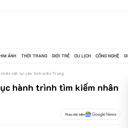
Sự kiện trải nghiệm 
HIM ẢNH
THỜI TRANG
GIỚI TRẺ
DU LỊCH
CÔNG NGHỆ
G
 nhân vật tại các tỉnh miền Trung
tục hành trình tìm kiếm nhân
Theo dõi trên