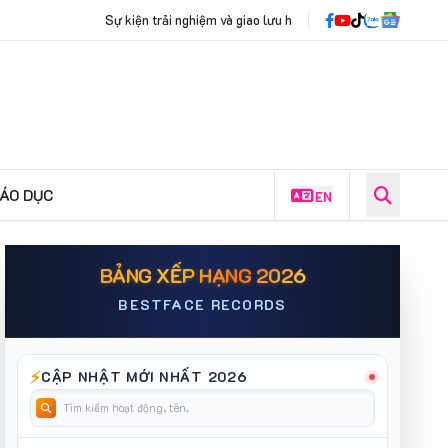
và giao lưu hát Quan họ "Nhịp Phách Kinh Bắc": Nơi lời ca xưa cất nhịp cùng t
IÁO DỤC
EN
BẢNG XẾP HẠNG 2026
BESTFACE RECORDS
⚡
CẬP NHẬT MỚI NHẤT 2026