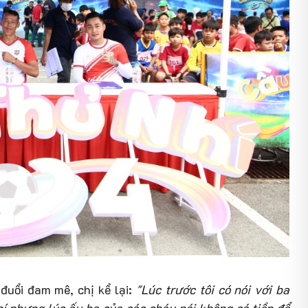
 đuổi đam mê, chị kể lại:
"Lúc trước tôi có nói với ba
hí nhưng lúc ấy ba của các cháu nói không có tiền để