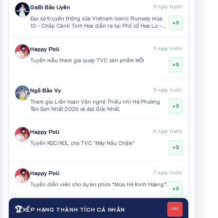
GaBi Bảo Uyên
5 ngày trước
Đại sứ truyền thông của Vietnam Iconic Runway mùa
+3
10 - Chắp Cánh Tinh Hoa diễn ra tại Phố cổ Hoa Lư -
Ninh Bình
Happy Poli
5 ngày trước
Tuyển mẫu tham gia quay TVC sản phẩm MÔI
+3
Ngô Bảo Vy
5 ngày trước
Tham gia Liên hoan Văn nghệ Thiếu nhi Hè Phường
+3
Tân Sơn Nhất 2026 và đạt Giải Nhất.
Happy Poli
6 ngày trước
Tuyển KOC/KOL cho TVC "Máy Nấu Chậm"
+3
Happy Poli
7 ngày trước
Tuyển diễn viên cho dự án phim “Mùa Hè Kinh Hoàng”.
+3
🏆
XẾP HẠNG THÀNH TÍCH CÁ NHÂN
LIVE
Happy Poli
7 ngày trước