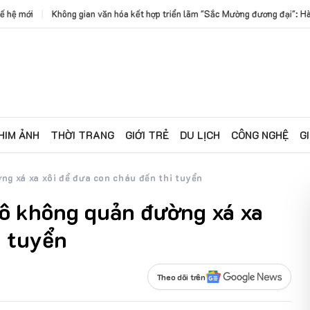
 triển lãm "Sắc Mường đương đại": Hành trình lan tỏa sử thi Mường trong thời 
HIM ẢNH
THỜI TRANG
GIỚI TRẺ
DU LỊCH
CÔNG NGHỆ
G
ng xá xa xôi để đưa con cháu đến thi tuyển
ô không quản đường xá xa
i tuyển
Theo dõi trên