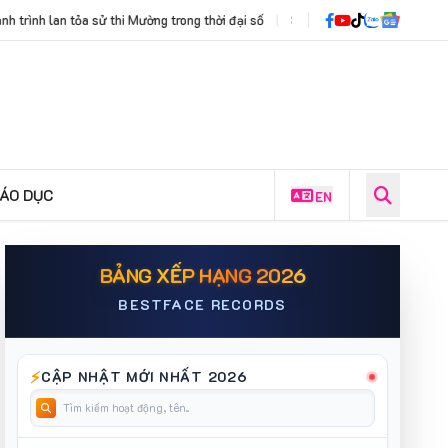
đại số
|
Scoby Cycle: Chính thức mở đơn đăng ký workshop trải nghiệm là
IÁO DỤC
EN
BẢNG XẾP HẠNG 2026
BESTFACE RECORDS
⚡
CẬP NHẬT MỚI NHẤT 2026