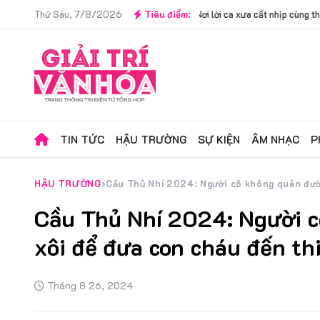
 Bắc": Nơi lời ca xưa cất nhịp cùng thế hệ mới
Thứ Sáu, 7/8/2026
Tiêu điểm:
|
Không gian văn hóa kết hợp
TIN TỨC
HẬU TRƯỜNG
SỰ KIỆN
ÂM NHẠC
P
HẬU TRƯỜNG
Cầu Thủ Nhí 2024: Người cô không quản đườ
Cầu Thủ Nhí 2024: Người c
xôi để đưa con cháu đến th
Tháng 8 26, 2024