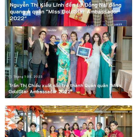
Nguyễn Thị Kiều Linh đến từ Đồng Nai đăng
quang Á quân "Miss GoldStar Ambassador
2022"
Tháng 1 03, 2023
Trần Thị Chiều xuất sắc trở thành Quán quân "Miss
GoldStar Ambassador 2022"