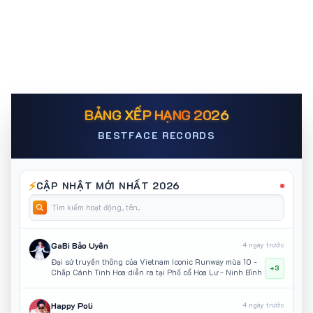
BẢNG XẾP HẠNG 2026
BESTFACE RECORDS
⚡
CẬP NHẬT MỚI NHẤT 2026
GaBi Bảo Uyên
4 ngày trước
Đại sứ truyền thông của Vietnam Iconic Runway mùa 10 -
+3
Chắp Cánh Tinh Hoa diễn ra tại Phố cổ Hoa Lư - Ninh Bình
Happy Poli
4 ngày trước