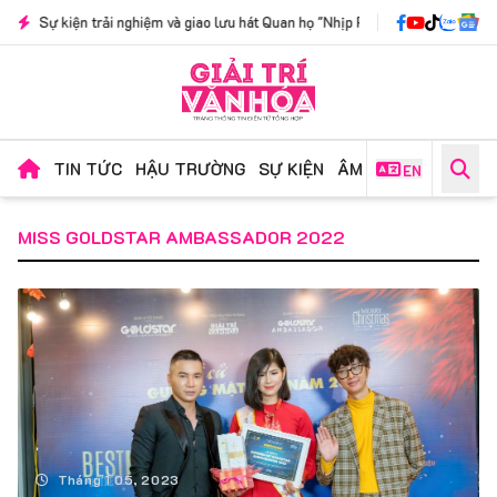
n trải nghiệm và giao lưu hát Quan họ "Nhịp Phách Kinh Bắc": Nơi lời ca xưa c
TIN TỨC
HẬU TRƯỜNG
SỰ KIỆN
ÂM NHẠC
PHIM ẢN
EN
MISS GOLDSTAR AMBASSADOR 2022
Tháng 1 05, 2023