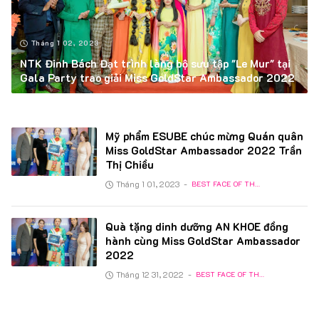
Tháng 1 02, 2023
NTK Đinh Bách Đạt trình làng bộ sưu tập "Le Mur" tại
Gala Party trao giải Miss GoldStar Ambassador 2022
Mỹ phẩm ESUBE chúc mừng Quán quân
Miss GoldStar Ambassador 2022 Trần
Thị Chiều
Tháng 1 01, 2023
-
BEST FACE OF THE YEAR 2022
Quà tặng dinh dưỡng AN KHOE đồng
hành cùng Miss GoldStar Ambassador
2022
Tháng 12 31, 2022
-
BEST FACE OF THE YEAR 2022