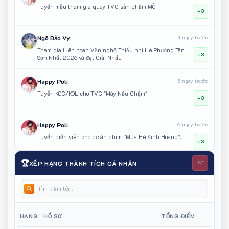
Tuyển mẫu tham gia quay TVC sản phẩm MÔI
+3
Ngô Bảo Vy
4 ngày trước
Tham gia Liên hoan Văn nghệ Thiếu nhi Hè Phường Tân
+3
Sơn Nhất 2026 và đạt Giải Nhất.
Happy Poli
5 ngày trước
Tuyển KOC/KOL cho TVC "Máy Nấu Chậm"
+3
Happy Poli
6 ngày trước
Tuyển diễn viên cho dự án phim “Mùa Hè Kinh Hoàng”.
+3
🏆
XẾP HẠNG THÀNH TÍCH CÁ NHÂN
LIVE
Happy Poli
6 ngày trước
Tham gia ghi hình dự án phim “Người Hẻm Sài Gòn”.
+3
Happy Poli
6 ngày trước
HẠNG
HỒ SƠ
TỔNG ĐIỂM
Khách mời KOC/KOL sự kiện triển lãm Nghệ Thuật Đời Sống
+1