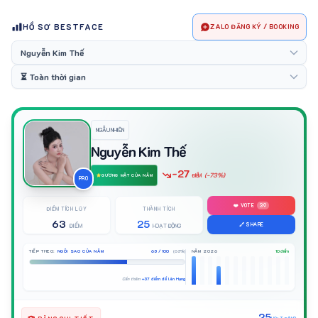
HỒ SƠ BESTFACE
ZALO ĐĂNG KÝ / BOOKING
NGẪU NHIÊN
Nguyễn Kim Thế
-27
(-73%)
ĐIỂM
GƯƠNG MẶT CỦA NĂM
PRO
❤️ VOTE
39
ĐIỂM TÍCH LŨY
THÀNH TÍCH
63
25
🔗 SHARE
ĐIỂM
HOẠT ĐỘNG
TIẾP THEO:
NGÔI SAO CỦA NĂM
63 / 100
(63%)
NĂM 2026
10 điểm
Cần thêm
+37 điểm để lên Hạng
25