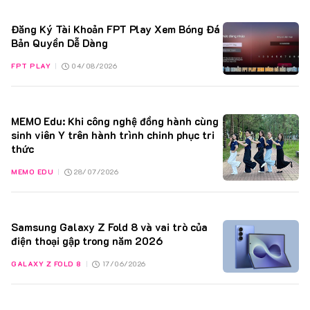
31/12/2025
+3
Hoàn thành xuất sắc khóa học đào tạo KOL Tiktok 2025
Đăng Ký Tài Khoản FPT Play Xem Bóng Đá
31/12/2025
Bản Quyền Dễ Dàng
+2
Đạo diễn catwalk tại Vietnam Iconic 2025
FPT PLAY
|
04/08/2026
31/12/2025
+3
Diễn viên nữ chính tham gia phim Hồi Ức Tuổi 18
31/12/2025
MEMO Edu: Khi công nghệ đồng hành cùng
+3
Diễn viên chính tiểu phẩm tại Cty Nam An Land
sinh viên Y trên hành trình chinh phục tri
thức
20/01/2025
+3
Ban tổ chức cuộc thi Tài năng nhí 2025 tại Bình Phước
MEMO EDU
|
28/07/2026
20/01/2025
+2
Giảng viên đào tạo người mẫu tại Keva Academy 2025 (4 khóa/năm)
Samsung Galaxy Z Fold 8 và vai trò của
20/01/2025
+2
điện thoại gập trong năm 2026
Giảng viên đào tạo dance tại Keva Academy 2025 (4 khóa/năm)
GALAXY Z FOLD 8
|
17/06/2026
20/01/2025
+2
Đại diện thương hiệu cho công ty bất động sản Nam An Land 2025