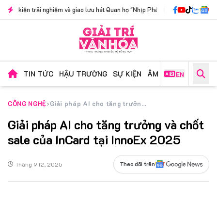
ghiệm và giao lưu hát Quan họ "Nhịp Phách Kinh Bắc": Nơi lời ca xưa cất nhịp c
TIN TỨC
HẬU TRƯỜNG
SỰ KIỆN
ÂM NHẠC
PHIM ẢN
EN
CÔNG NGHỆ
Giải pháp AI cho tăng trưởng và chốt sale của InCard tại InnoEx 2025
Giải pháp AI cho tăng trưởng và chốt
sale của InCard tại InnoEx 2025
Tháng 9 12, 2025
Theo dõi trên