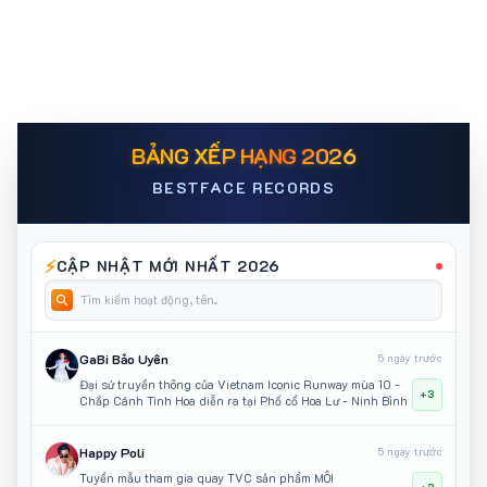
BẢNG XẾP HẠNG 2026
BESTFACE RECORDS
⚡
CẬP NHẬT MỚI NHẤT 2026
GaBi Bảo Uyên
5 ngày trước
Đại sứ truyền thông của Vietnam Iconic Runway mùa 10 -
+3
Chắp Cánh Tinh Hoa diễn ra tại Phố cổ Hoa Lư - Ninh Bình
Happy Poli
5 ngày trước
Tuyển mẫu tham gia quay TVC sản phẩm MÔI