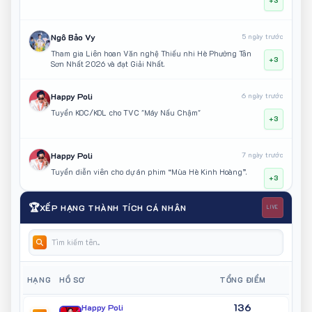
+3
Ngô Bảo Vy
5 ngày trước
Tham gia Liên hoan Văn nghệ Thiếu nhi Hè Phường Tân
+3
Sơn Nhất 2026 và đạt Giải Nhất.
Happy Poli
6 ngày trước
Tuyển KOC/KOL cho TVC "Máy Nấu Chậm"
+3
Happy Poli
7 ngày trước
Tuyển diễn viên cho dự án phim “Mùa Hè Kinh Hoàng”.
+3
🏆
XẾP HẠNG THÀNH TÍCH CÁ NHÂN
LIVE
Happy Poli
7 ngày trước
Tham gia ghi hình dự án phim “Người Hẻm Sài Gòn”.
+3
Happy Poli
7 ngày trước
HẠNG
HỒ SƠ
TỔNG ĐIỂM
Khách mời KOC/KOL sự kiện triển lãm Nghệ Thuật Đời Sống
+1
136
Happy Poli