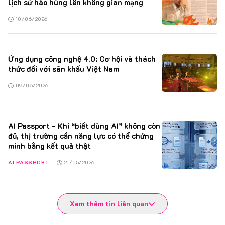
lịch sử hào hùng lên không gian mạng
10/06/2026
31/12/2022
+3
Top 10 cuộc thi ảnh Art Hair Award 2022
20/01/2022
+3
Founder, CEO, Director, Trainer Model Keva Academy
Ứng dụng công nghệ 4.0: Cơ hội và thách
thức đối với sân khấu Việt Nam
09/06/2026
AI Passport - Khi “biết dùng AI” không còn
đủ, thị trường cần năng lực có thể chứng
minh bằng kết quả thật
AI PASSPORT
|
21/05/2026
Xem thêm tin liên quan