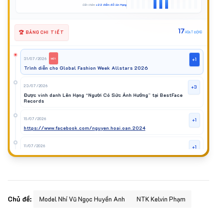
Cần thêm
+22 điểm để lên Hạng
17
🏆 BẢNG CHI TIẾT
HOẠT ĐỘNG
31/07/2026
+1
MỚI
Trình diễn cho Global Fashion Week Allstars 2026
23/07/2026
+3
Được vinh danh Lên Hạng “Người Có Sức Ảnh Hưởng” tại BestFace
Records
15/07/2026
+1
https://www.facebook.com/nguyen.hoai.oan.2024
11/07/2026
+1
Tham gia trình diễn tại HoChiMinh Fashion Runway 2026
01/07/2026
+3
Đại sứ Truyền thông cuộc thi Mr Friendship Vietnam 2026.
Chủ đề:
Model Nhí Vũ Ngọc Huyền Anh
NTK Kelvin Phạm
25/06/2026
+1
https://www.giaitrivanhoa.vn/2026/06/miss-culture-viet-nam-nguyen-hoai-oan.html