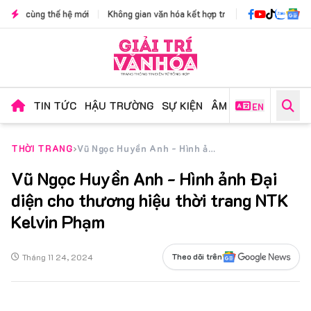
hệ mới
|
Không gian văn hóa kết hợp triển lãm "Sắc Mường đương đại": Hành t
TIN TỨC
HẬU TRƯỜNG
SỰ KIỆN
ÂM NHẠC
PHIM ẢN
EN
THỜI TRANG
Vũ Ngọc Huyền Anh - Hình ảnh Đại diện cho thương hiệu thời trang NTK Kelvin Phạm
Vũ Ngọc Huyền Anh - Hình ảnh Đại
diện cho thương hiệu thời trang NTK
Kelvin Phạm
Tháng 11 24, 2024
Theo dõi trên