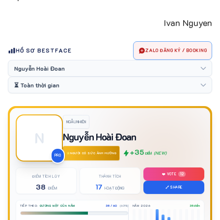
Ivan Nguyen
HỒ SƠ BESTFACE
ZALO ĐĂNG KÝ / BOOKING
NGẪU NHIÊN
N
Nguyễn Hoài Đoan
+35
(NEW)
ĐIỂM
NGƯỜI CÓ SỨC ẢNH HƯỞNG
PRO
❤️ VOTE
12
ĐIỂM TÍCH LŨY
THÀNH TÍCH
38
17
🔗 SHARE
ĐIỂM
HOẠT ĐỘNG
TIẾP THEO:
GƯƠNG MẶT CỦA NĂM
38 / 60
(63%)
NĂM 2026
35 điểm