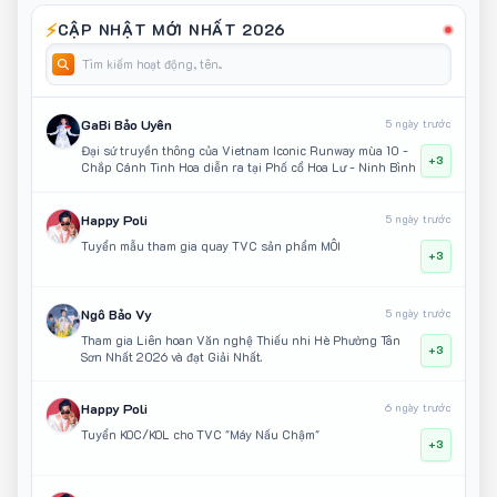
⚡
CẬP NHẬT MỚI NHẤT 2026
GaBi Bảo Uyên
5 ngày trước
Đại sứ truyền thông của Vietnam Iconic Runway mùa 10 -
+3
Chắp Cánh Tinh Hoa diễn ra tại Phố cổ Hoa Lư - Ninh Bình
Happy Poli
5 ngày trước
Tuyển mẫu tham gia quay TVC sản phẩm MÔI
+3
Ngô Bảo Vy
5 ngày trước
Tham gia Liên hoan Văn nghệ Thiếu nhi Hè Phường Tân
+3
Sơn Nhất 2026 và đạt Giải Nhất.
Happy Poli
6 ngày trước
Tuyển KOC/KOL cho TVC "Máy Nấu Chậm"
+3