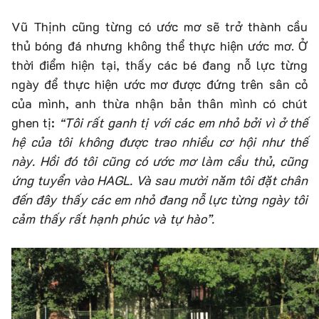
Vũ Thịnh cũng từng có ước mơ sẽ trở thành cầu
thủ bóng đá nhưng không thể thực hiện ước mơ. Ở
thời điểm hiện tại, thấy các bé đang nỗ lực từng
ngày để thực hiện ước mơ được đứng trên sân cỏ
của mình, anh thừa nhận bản thân mình có chút
ghen tị:
“Tôi rất ganh tị với các em nhỏ bởi vì ở thế
hệ của tôi không được trao nhiều cơ hội như thế
này. Hồi đó tôi cũng có ước mơ làm cầu thủ, cũng
ứng tuyển vào HAGL. Và sau mười năm tôi đặt chân
đến đây thấy các em nhỏ đang nỗ lực từng ngày tôi
cảm thấy rất hạnh phúc và tự hào”.