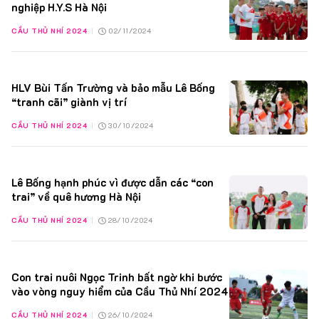
nghiệp H.Y.S Hà Nội
29/09/2024
+1
Đảm nhận vị trí đặc biệt trong chương trình Wonderland.
CẦU THỦ NHÍ 2024
|
02/11/2024
21/09/2024
+3
First Face tại chương trình Fashion For Your Style – Tập 02: "Biển
Xanh Và Em Xinh".
HLV Bùi Tấn Trường và bảo mẫu Lê Bống
“tranh cãi” giành vị trí
21/09/2024
+1
Model áo dài tại chương trình Fashion For Your Style – Tập 02:
CẦU THỦ NHÍ 2024
"Biển Xanh Và Em Xinh".
|
30/10/2024
20/04/2024
+3
Á quân 2 Star Talent Kid 2024
Lê Bống hạnh phúc vì được dẫn các “con
trai” về quê hương Hà Nội
CẦU THỦ NHÍ 2024
|
28/10/2024
Con trai nuôi Ngọc Trinh bất ngờ khi bước
vào vòng nguy hiểm của Cầu Thủ Nhí 2024
CẦU THỦ NHÍ 2024
|
26/10/2024