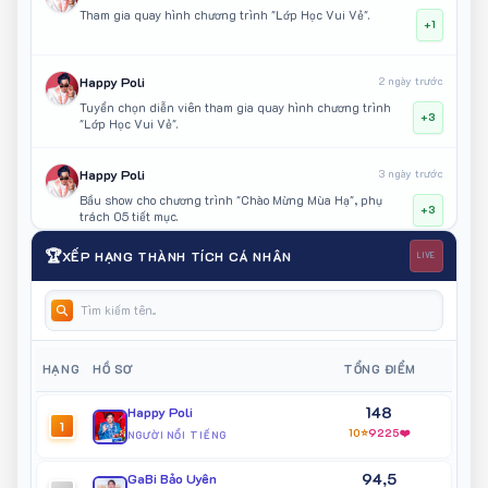
Tham gia quay hình chương trình "Lớp Học Vui Vẻ".
+1
Happy Poli
2 ngày trước
Tuyển chọn diễn viên tham gia quay hình chương trình
+3
"Lớp Học Vui Vẻ".
Happy Poli
3 ngày trước
Bầu show cho chương trình "Chào Mừng Mùa Hạ", phụ
+3
trách 05 tiết mục.
🏆
XẾP HẠNG THÀNH TÍCH CÁ NHÂN
LIVE
GaBi Bảo Uyên
5 ngày trước
Đại sứ truyền thông của Vietnam Iconic Runway mùa 10 -
+3
Chắp Cánh Tinh Hoa diễn ra tại Phố cổ Hoa Lư - Ninh Bình
Happy Poli
5 ngày trước
HẠNG
HỒ SƠ
TỔNG ĐIỂM
Tuyển mẫu tham gia quay TVC sản phẩm MÔI
+3
148
Happy Poli
1
10⭐
9225❤️
NGƯỜI NỔI TIẾNG
Ngô Bảo Vy
5 ngày trước
94,5
Tham gia Liên hoan Văn nghệ Thiếu nhi Hè Phường Tân
GaBi Bảo Uyên
+3