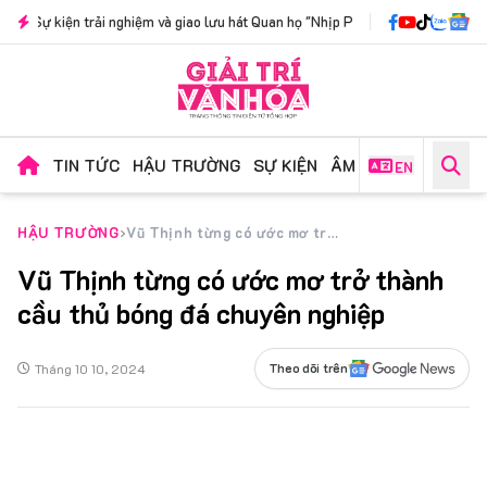
ghiệm và giao lưu hát Quan họ "Nhịp Phách Kinh Bắc": Nơi lời ca xưa cất nhịp c
TIN TỨC
HẬU TRƯỜNG
SỰ KIỆN
ÂM NHẠC
PHIM ẢN
EN
HẬU TRƯỜNG
Vũ Thịnh từng có ước mơ trở thành cầu thủ bóng đá chuyên nghiệp
Vũ Thịnh từng có ước mơ trở thành
cầu thủ bóng đá chuyên nghiệp
Tháng 10 10, 2024
Theo dõi trên