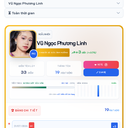
NGẪU NHIÊN
Vũ Ngọc Phương Linh
+3
(+60%)
ĐIỂM
NGƯỜI CÓ SỨC ẢNH HƯỞNG
PRO
❤️ VOTE
7
ĐIỂM TÍCH LŨY
THÀNH TÍCH
33
19
🔗 SHARE
ĐIỂM
HOẠT ĐỘNG
TIẾP THEO:
GƯƠNG MẶT CỦA NĂM
33 / 60
(55%)
NĂM 2026
8 điểm
Cần thêm
+27 điểm để lên Hạng
19
🏆 BẢNG CHI TIẾT
HOẠT ĐỘNG
31/07/2026
+3
MỚI