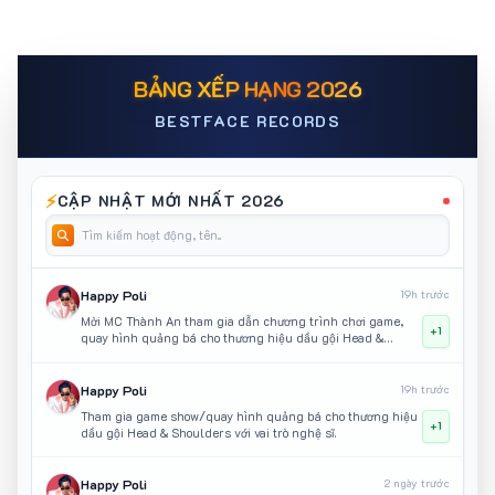
BẢNG XẾP HẠNG 2026
BESTFACE RECORDS
⚡
CẬP NHẬT MỚI NHẤT 2026
Happy Poli
19h trước
Mời MC Thành An tham gia dẫn chương trình chơi game,
+1
quay hình quảng bá cho thương hiệu dầu gội Head &
Shoulders
Happy Poli
19h trước
Tham gia game show/quay hình quảng bá cho thương hiệu
+1
dầu gội Head & Shoulders với vai trò nghệ sĩ.
Happy Poli
2 ngày trước