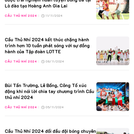
Lò đào tạo Hoàng Anh Gia Lai
18/01/2025
+1
Tham gia trình diễn tại chương trình Lunar New Year Fashion Runway
với vị trí đặc biệt.
CẦU THỦ NHÍ 2024
|
11/11/2024
15/12/2024
+1
Tham gia trình diễn tại chương trình Candy World với vị trí đặc biệt
bộ sưu tập 1
Cầu Thủ Nhí 2024 kết thúc chặng hành
trình hơn 10 tuần phát sóng với sự đồng
15/12/2024
+1
hành của Tập đoàn LOTTE
Tham gia trình diễn tại chương trình Candy World với vị trí đặc biệt
bộ sưu tập 2
CẦU THỦ NHÍ 2024
|
08/11/2024
14/12/2024
+1
Tham gia trình diễn tại chương trình Christmas Scent với vai trò
Model Teen.
Bùi Tấn Trường, Lê Bống, Công Tố xúc
08/12/2024
+3
động khi nói lời chia tay chương trình Cầu
First Face tại chương trình "Một Nụ Cười Triệu Trái Tim".
thủ nhí 2024
13/10/2024
+3
CẦU THỦ NHÍ 2024
|
05/11/2024
Trình diễn mở màn (First Face) trong chương trình Love Story 03.
05/10/2024
+3
Trình diễn mở màn (First Face) trong chương trình thời trang Hòa
Sắc Á Đông.
Cầu Thủ Nhí 2024 đối đầu đội bóng chuyên