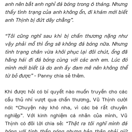
anh nên bắt anh nghỉ đá bóng trong 6 tháng. Nhưng
thấy tình trạng của anh không ổn, đi khám mới biết
anh Thịnh bị đứt dây chằng”.
“Tôi cũng nghĩ sau khi bị chấn thương nặng như
vậy phải mổ thì ổng sẽ không đá bóng nữa. Nhưng
tình trạng chân vừa khôi phục lại đôi chút, ổng đã
hăng hái đi đá bóng cùng với các anh em. Lúc đó
mình mới biết là do anh ấy đam mê nên không thể
từ bỏ được”
- Panny chia sẻ thêm.
Khi được hỏi có bí quyết nào muốn truyền cho các
cầu thủ nhí vượt qua chấn thương, Vũ Thịnh cười
nói: “Chuyện này khó nha, vì các bé rất chuyên
nghiệp”. Với kinh nghiệm cá nhân của mình, Vũ
Thịnh có đôi lời chia sẻ:
“Thật ra tôi nghĩ mình đá
bóng với tinh thần nóng nhưng bản thân phải giữ