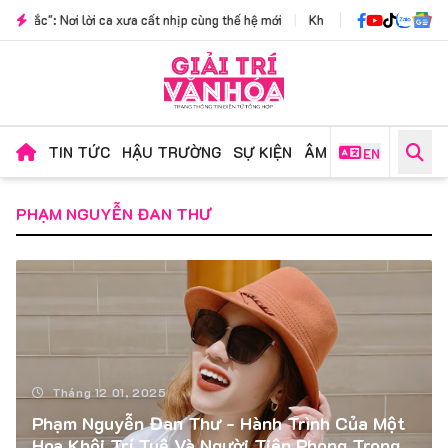
Nơi lời ca xưa cất nhịp cùng thế hệ mới
|
Không gian văn hóa kết hợp triển l
TIN TỨC
HẬU TRƯỜNG
SỰ KIỆN
ÂM NHẠC
PHIM ẢN
EN
PHẠM NGUYỄN ĐAN THƯ
Tháng 12 01, 2025
Phạm Nguyễn Đan Thư - Hành Trình Của Một
Hoa Khôi Trí Tuệ Và Người Tiên Phong Trong