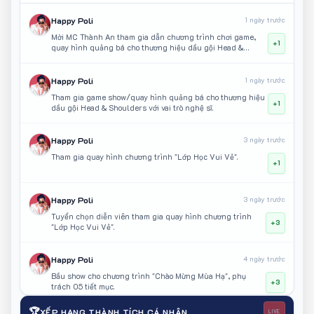
Happy Poli
1 ngày trước
Mời MC Thành An tham gia dẫn chương trình chơi game,
+1
quay hình quảng bá cho thương hiệu dầu gội Head &
Shoulders
Happy Poli
1 ngày trước
Tham gia game show/quay hình quảng bá cho thương hiệu
+1
dầu gội Head & Shoulders với vai trò nghệ sĩ.
Happy Poli
3 ngày trước
Tham gia quay hình chương trình "Lớp Học Vui Vẻ".
+1
Happy Poli
3 ngày trước
Tuyển chọn diễn viên tham gia quay hình chương trình
+3
"Lớp Học Vui Vẻ".
Happy Poli
4 ngày trước
Bầu show cho chương trình "Chào Mừng Mùa Hạ", phụ
+3
trách 05 tiết mục.
🏆
XẾP HẠNG THÀNH TÍCH CÁ NHÂN
LIVE