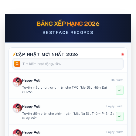
BẢNG XẾP HẠNG 2026
BESTFACE RECORDS
⚡
CẬP NHẬT MỚI NHẤT 2026
Happy Poli
11h trước
Tuyển mẫu phụ trung niên cho TVC “Mẹ Bầu Hiện Đại
+1
2026”.
Happy Poli
1 ngày trước
Tuyển diễn viên cho phim ngắn “Mặt Nạ Sát Thủ – Phần 2:
+1
Quay Về”.
Happy Poli
1 ngày trước