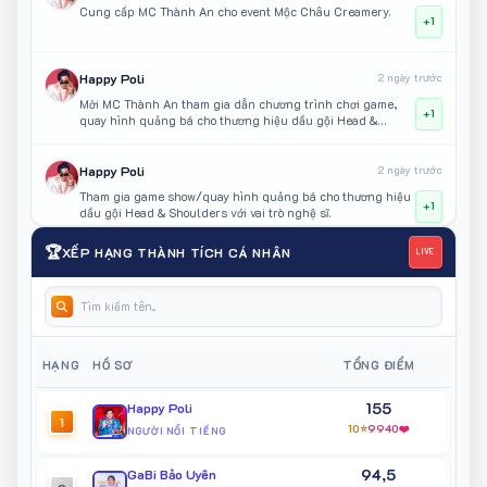
Cung cấp MC Thành An cho event Mộc Châu Creamery.
+1
Happy Poli
2 ngày trước
Mời MC Thành An tham gia dẫn chương trình chơi game,
+1
quay hình quảng bá cho thương hiệu dầu gội Head &
Shoulders
Happy Poli
2 ngày trước
Tham gia game show/quay hình quảng bá cho thương hiệu
+1
dầu gội Head & Shoulders với vai trò nghệ sĩ.
🏆
XẾP HẠNG THÀNH TÍCH CÁ NHÂN
LIVE
Happy Poli
3 ngày trước
Cung cấp MC & Model cho VietFood & Beverage 2026 –
+3
Liên thông A1.
Happy Poli
4 ngày trước
HẠNG
HỒ SƠ
TỔNG ĐIỂM
Tham gia quay hình chương trình "Lớp Học Vui Vẻ".
+1
155
Happy Poli
1
10⭐
9940❤️
NGƯỜI NỔI TIẾNG
Happy Poli
4 ngày trước
94,5
Tuyển chọn diễn viên tham gia quay hình chương trình
GaBi Bảo Uyên
+3