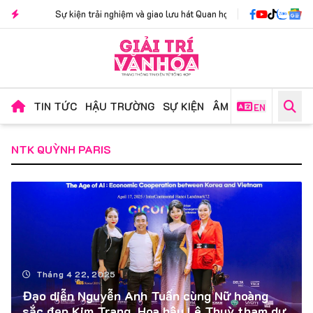
Sự kiện trải nghiệm và giao lưu hát Quan họ "Nhịp Phách Kinh Bắc": Nơi lời c
TIN TỨC
HẬU TRƯỜNG
SỰ KIỆN
ÂM NHẠC
PHIM ẢN
EN
NTK QUỲNH PARIS
Tháng 4 22, 2025
Đạo diễn Nguyễn Anh Tuấn cùng Nữ hoàng
sắc đẹp Kim Trang, Hoa hậu Lê Thuỳ tham dự