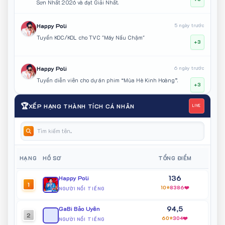
Sơn Nhất 2026 và đạt Giải Nhất.
Happy Poli
5 ngày trước
Tuyển KOC/KOL cho TVC "Máy Nấu Chậm"
+3
Happy Poli
6 ngày trước
Tuyển diễn viên cho dự án phim “Mùa Hè Kinh Hoàng”.
+3
🏆
XẾP HẠNG THÀNH TÍCH CÁ NHÂN
LIVE
Happy Poli
6 ngày trước
Tham gia ghi hình dự án phim “Người Hẻm Sài Gòn”.
+3
Happy Poli
6 ngày trước
HẠNG
HỒ SƠ
TỔNG ĐIỂM
Khách mời KOC/KOL sự kiện triển lãm Nghệ Thuật Đời Sống
+1
136
Happy Poli
1
10⭐
8386❤️
NGƯỜI NỔI TIẾNG
Ngô Bảo Vy
6 ngày trước
94,5
Trình diễn tại Unboxing Day 2026 nhãn hàng mỹ phẩm
GaBi Bảo Uyên
+1
2
SMD2BOX
60⭐
304❤️
NGƯỜI NỔI TIẾNG