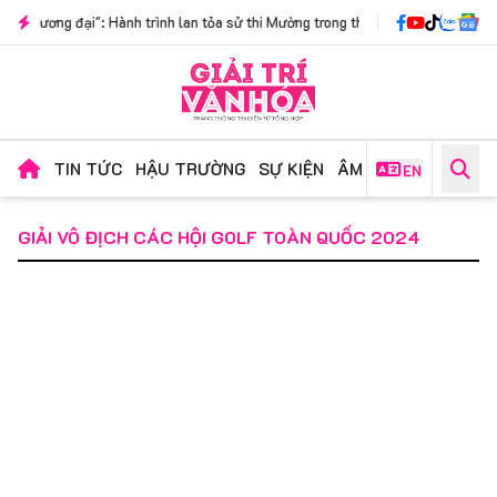
đại": Hành trình lan tỏa sử thi Mường trong thời đại số
|
Scoby Cycle: Chí
TIN TỨC
HẬU TRƯỜNG
SỰ KIỆN
ÂM NHẠC
PHIM ẢN
EN
GIẢI VÔ ĐỊCH CÁC HỘI GOLF TOÀN QUỐC 2024