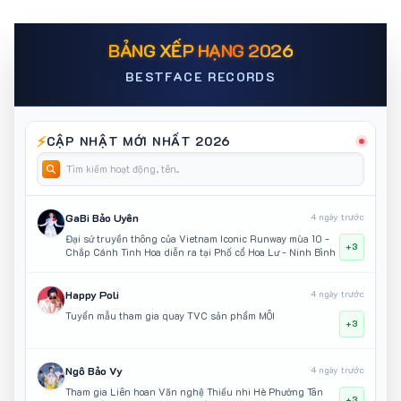
BẢNG XẾP HẠNG 2026
BESTFACE RECORDS
⚡
CẬP NHẬT MỚI NHẤT 2026
GaBi Bảo Uyên
4 ngày trước
Đại sứ truyền thông của Vietnam Iconic Runway mùa 10 -
+3
Chắp Cánh Tinh Hoa diễn ra tại Phố cổ Hoa Lư - Ninh Bình
Happy Poli
4 ngày trước
Tuyển mẫu tham gia quay TVC sản phẩm MÔI
+3
Ngô Bảo Vy
4 ngày trước
Tham gia Liên hoan Văn nghệ Thiếu nhi Hè Phường Tân
+3