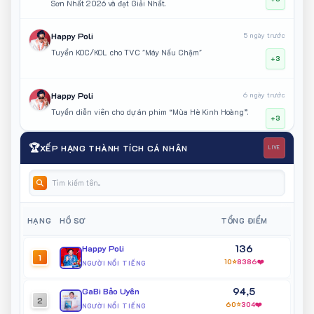
Sơn Nhất 2026 và đạt Giải Nhất.
Happy Poli
5 ngày trước
Tuyển KOC/KOL cho TVC "Máy Nấu Chậm"
+3
Happy Poli
6 ngày trước
Tuyển diễn viên cho dự án phim “Mùa Hè Kinh Hoàng”.
+3
🏆
XẾP HẠNG THÀNH TÍCH CÁ NHÂN
LIVE
Happy Poli
6 ngày trước
Tham gia ghi hình dự án phim “Người Hẻm Sài Gòn”.
+3
Happy Poli
6 ngày trước
HẠNG
HỒ SƠ
TỔNG ĐIỂM
Khách mời KOC/KOL sự kiện triển lãm Nghệ Thuật Đời Sống
+1
136
Happy Poli
1
10⭐
8386❤️
NGƯỜI NỔI TIẾNG
Ngô Bảo Vy
6 ngày trước
94,5
Trình diễn tại Unboxing Day 2026 nhãn hàng mỹ phẩm
GaBi Bảo Uyên
+1
2
SMD2BOX
60⭐
304❤️
NGƯỜI NỔI TIẾNG