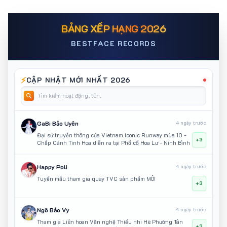
BẢNG XẾP HẠNG 2026
BESTFACE RECORDS
⚡
CẬP NHẬT MỚI NHẤT 2026
GaBi Bảo Uyên
4 ngày trước
Đại sứ truyền thông của Vietnam Iconic Runway mùa 10 -
+3
Chắp Cánh Tinh Hoa diễn ra tại Phố cổ Hoa Lư - Ninh Bình
Happy Poli
4 ngày trước
Tuyển mẫu tham gia quay TVC sản phẩm MÔI
+3
Ngô Bảo Vy
4 ngày trước
Tham gia Liên hoan Văn nghệ Thiếu nhi Hè Phường Tân
+3