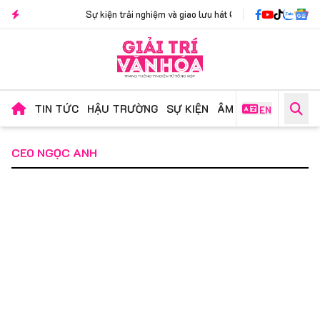
Sự kiện trải nghiệm và giao lưu hát Quan họ "Nhịp Phách Kinh Bắc":
TIN TỨC
HẬU TRƯỜNG
SỰ KIỆN
ÂM NHẠC
PHIM ẢN
EN
CEO NGỌC ANH